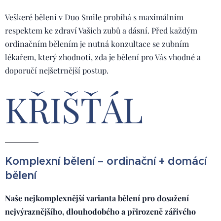
Veškeré bělení v Duo Smile probíhá s maximálním
respektem ke zdraví Vašich zubů a dásní. Před každým
ordinačním bělením je nutná konzultace se zubním
lékařem, který zhodnotí, zda je bělení pro Vás vhodné a
doporučí nejšetrnější postup.
KŘIŠŤÁL
Komplexní bělení – ordinační + domácí
bělení
Naše nejkomplexnější varianta bělení pro dosažení
nejvýraznějšího, dlouhodobého a přirozeně zářivého