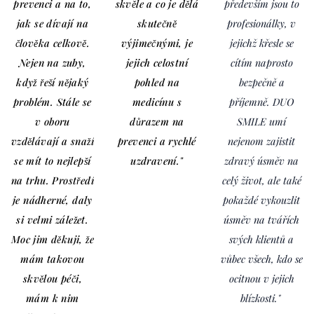
prevenci a na to,
skvěle a co je dělá
především jsou to
jak se dívají na
skutečně
profesionálky, v
člověka celkově.
výjimečnými, je
jejichž křesle se
Nejen na zuby,
jejich celostní
cítím naprosto
když řeší nějaký
pohled na
bezpečně a
problém. Stále se
medicínu s
příjemně. DUO
v oboru
důrazem na
SMILE umí
vzdělávají a snaží
prevenci a rychlé
nejenom zajistit
se mít to nejlepší
uzdravení."
zdravý úsměv na
na trhu. Prostředí
celý život, ale také
je nádherné, daly
pokaždé vykouzlit
si velmi záležet.
úsměv na tvářích
Moc jim děkuji, že
svých klientů a
mám takovou
vůbec všech, kdo se
skvělou péči,
ocitnou v jejich
mám k nim
blízkosti."