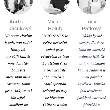
Andrea
Michal
Lucie
Tkačuková
Holub
Pátková
"
K
onečně chodím
"
DUO SMILE je
"Nikdy by mě
k zubařům ráda!
velice nevšední
nenapadlo, že se
Holky vše
zubní péče.
budu do zubařské
vysvětlí tak, že
Především se tam
ordinace těšit. Že
mně donutily
po většinu času
mi tam nabídnou
používat
vůbec necítíte
kávu a budou si se
mezizubní nit a
jako u zubaře...
mnou povídat.
rozumím tomu
Mají opravdu
Evička a Hanička
proč. Taky se mi
srdečný přístup
jsou usměvavé,
líbí jejich
ke klientům.
pozitivní, ohromně
zaměření na
Cítíte se u nich
přátelské a