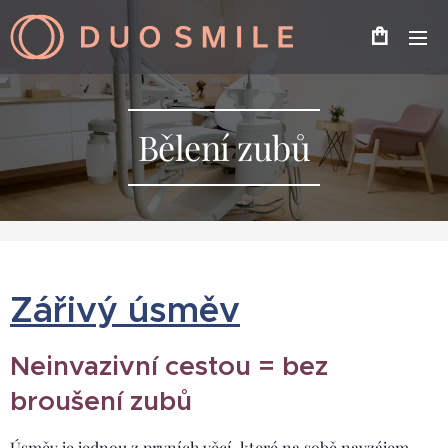
Bělení zubů
Zářivý úsměv
Neinvazivní cestou = bez
broušení zubů
Úsměv je jednou z prvních věcí, které na sobě navzájem