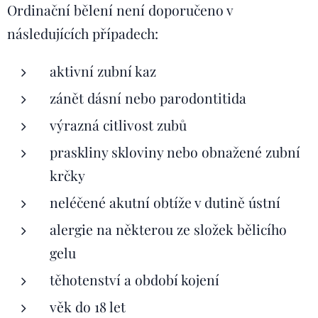
Ordinační bělení není doporučeno v
následujících případech:
aktivní zubní kaz
zánět dásní nebo parodontitida
výrazná citlivost zubů
praskliny skloviny nebo obnažené zubní
krčky
neléčené akutní obtíže v dutině ústní
alergie na některou ze složek bělicího
gelu
těhotenství a období kojení
věk do 18 let