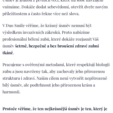
vnímáme. Dokáže dodat sebevědomí, otevřít dveře novým
příležitostem a často řekne více než slova.
V Duo Smile věříme, že krásný úsměv nemusí být
výsledkem invazivních zákroků. Proto nabízíme
profesionální bělení zubů, které dokáže rozjasnit Váš
úsměv
šetrně, bezpečně a bez broušení zdravé zubní
tkáně
.
Pracujeme s ověřenými metodami, které respektují biologii
zubu a jsou navrženy tak, aby zachovaly jeho přirozenou
strukturu i zdraví. Naším cílem není vytvořit nepřirozeně
bílý úsměv, ale podtrhnout jeho přirozenou krásu a
harmonii.
Protože věříme, že ten nejkrásnější úsměv je ten, který je