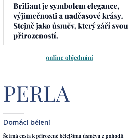
Briliant je symbolem elegance,
výjimečnosti a nadčasové krásy.
Stejně jako úsměv, který září svou
přirozeností.
online objednání
PERLA
Domácí bělení
Šetrná cesta k přirozeně bělejšímu úsměvu z pohodlí