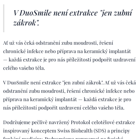
V DuoSmile není extrakce "jen zubní
zákrok".
Ať už vás čeká odstranění zubu moudrosti, řešení
chronické infekce nebo příprava na keramický implantát
— každá extrakce je pro nás příležitostí podpořit uzdravení
celého vašeho těla.
V DuoSmile není extrakce "jen zubní zákrok". Ať už vás čeká
odstranění zubu moudrosti, řešení chronické infekce nebo
příprava na keramický implantát — každá extrakce je pro
nás příležitostí podpořit uzdravení celého vašeho těla.
Dodržujeme pečlivě navržený Protokol celotělové extrakce
inspirovaný konceptem Swiss Biohealth (SDS) a principy
funkční medicíny. Podporujeme regeneraci na fyzické,