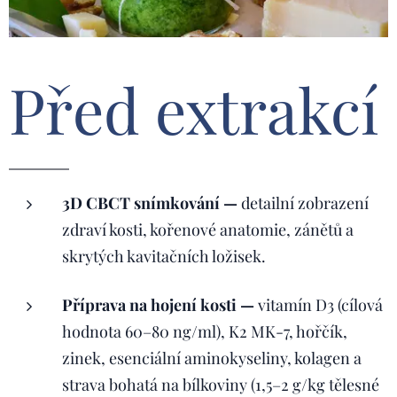
Před extrakcí
3D CBCT snímkování —
detailní zobrazení
zdraví kosti, kořenové anatomie, zánětů a
skrytých kavitačních ložisek.
Příprava na hojení kosti —
vitamín D3 (cílová
hodnota 60–80 ng/ml), K2 MK-7, hořčík,
zinek, esenciální aminokyseliny, kolagen a
strava bohatá na bílkoviny (1,5–2 g/kg tělesné