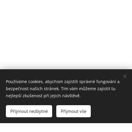
Používáme cookies, abychom zajistili správné fungování a
bezpečnost našich stránek. Tím vám můžeme zajistit tu
nejlepší zkušenost při jejich návštěvě.
Přijmout nezbytné
Přijmout vše