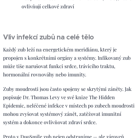
ovlivňují celkové zdraví
Vliv infekcí zubů na celé tělo
Každý zub leží na energetickém meridiánu, který je
propojen s konkrétními orgány a systémy. Infikovaný zub
může tiše narušovat funkci srdce, trávicího traktu,
hormonální rovnováhy nebo imunity.
Zuby moudrosti jsou často spojeny se skrytými záněty. Jak
popisuje Dr. Thomas Levy ve své knize The Hidden
Epidemic, neléčené infekce v místech po zubech moudrosti
mohou zvyšovat systémový zánět, zatěžovat imunitní
systém a dokonce ovlivňovat zdraví srdce.
Proto v DuoSmile zub nejen odstraníme — ale zároveň