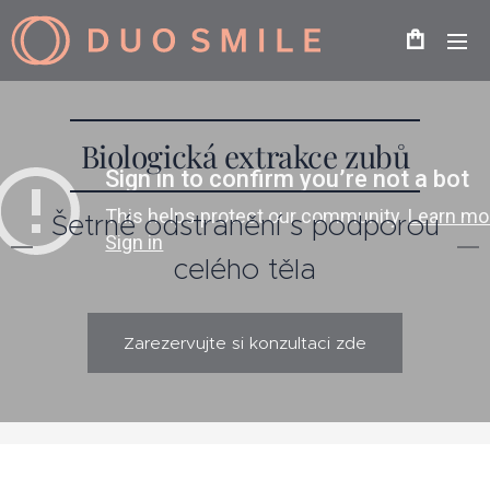
Biologická extrakce zubů
Šetrné odstranění s podporou
celého těla
Zarezervujte si konzultaci zde