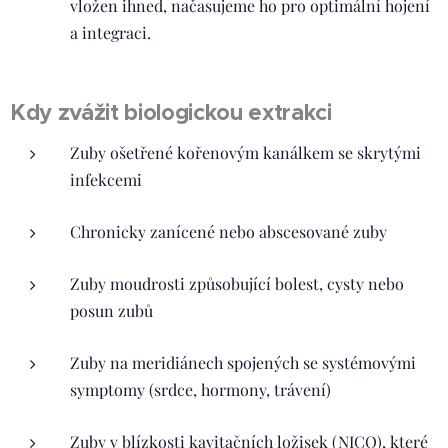
vložen ihned, načasujeme ho pro optimální hojení
a integraci.
Kdy zvážit biologickou extrakci
Zuby ošetřené kořenovým kanálkem se skrytými
infekcemi
Chronicky zanícené nebo abscesované zuby
Zuby moudrosti způsobující bolest, cysty nebo
posun zubů
Zuby na meridiánech spojených se systémovými
symptomy (srdce, hormony, trávení)
Zuby v blízkosti kavitačních ložisek (NICO), které