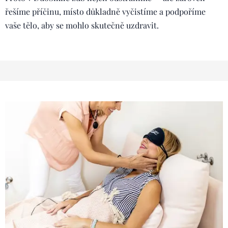
řešíme příčinu, místo důkladně vyčistíme a podpoříme
vaše tělo, aby se mohlo skutečně uzdravit.