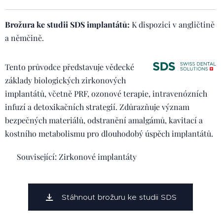
Brožura ke studii SDS implantátů:
K dispozici v angličtině
a němčině.
Tento průvodce představuje vědecké
základy biologických zirkonových
implantátů, včetně PRF, ozonové terapie, intravenózních
infuzí a detoxikačních strategií. Zdůrazňuje význam
bezpečných materiálů, odstranění amalgámů, kavitací a
kostního metabolismu pro dlouhodobý úspěch implantátů.
🔗 Související: Zirkonové implantáty
Stáhnout brožuru ke studii SDS