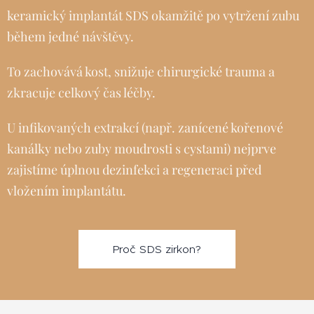
keramický implantát SDS okamžitě po vytržení zubu
během jedné návštěvy.
To zachovává kost, snižuje chirurgické trauma a
zkracuje celkový čas léčby.
U infikovaných extrakcí (např. zanícené kořenové
kanálky nebo zuby moudrosti s cystami) nejprve
zajistíme úplnou dezinfekci a regeneraci před
vložením implantátu.
Proč SDS zirkon?