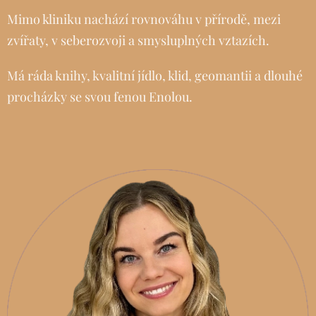
Mimo kliniku nachází rovnováhu v přírodě, mezi
zvířaty, v seberozvoji a smysluplných vztazích.
Má ráda knihy, kvalitní jídlo, klid, geomantii a dlouhé
procházky se svou fenou Enolou.