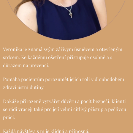
Veronika je známá svým zářivým úsměvem a otevřeným
srdcem. Ke každému ošetření přistupuje osobně a s
důrazem na prevenci.
Pomáhá pacientům porozumět jejich roli v dlouhodobém
zdraví ústní dutiny.
Dokáže přirozeně vytvářet důvěru a pocit bezpečí, klienti
se rádi vracejí také pro její velmi citlivý přístup a pečlivou
práci.
Každá návštěva s ní je klidná a přínosná.