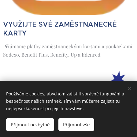
VYUŽIJTE SVÉ ZAMĚSTNANECKÉ
KARTY
Přijímáme platby zaměstnaneckými kartami a poukázkami
Sodexo, Benefit Plus, Benefity, Up a Edenred.
Používáme cookies, abychom zajistili správné fungování a
bezpečnost našich stránek. Tím vám můžeme zajistit tu
nejlepší zkušenost při jejich návštěvě.
Přijmout nezbytné
Přijmout vše