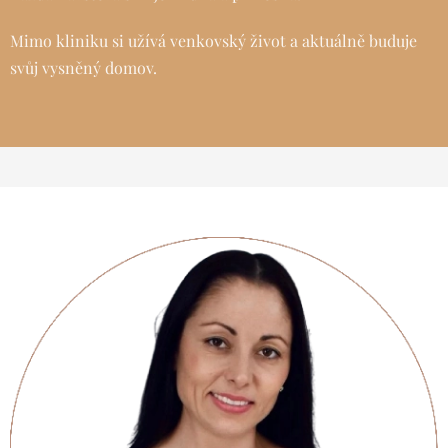
Mimo kliniku si užívá venkovský život a aktuálně buduje
svůj vysněný domov.