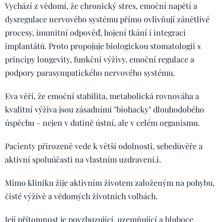
Vychází z vědomí, že chronický stres, emoční napětí a
dysregulace nervového systému přímo ovlivňují zánětlivé
procesy, imunitní odpověď, hojení tkání i integraci
implantátů. Proto propojuje biologickou stomatologii s
principy longevity, funkční výživy, emoční regulace a
podpory parasympatického nervového systému.
Eva věří, že emoční stabilita, metabolická rovnováha a
kvalitní výživa jsou zásadními "biohacky" dlouhodobého
úspěchu – nejen v dutině ústní, ale v celém organismu.
Pacienty přirozeně vede k větší odolnosti, sebedůvěře a
aktivní spoluúčasti na vlastním uzdravení.i.
Mimo kliniku žije aktivním životem založeným na pohybu,
čisté výživě a vědomých životních volbách.
Její přítomnost je povzbuzující, uzemňující a hluboce