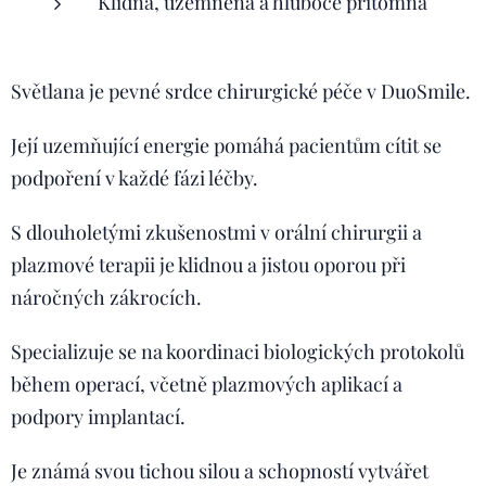
Klidná, uzemněná a hluboce přítomná
Světlana je pevné srdce chirurgické péče v DuoSmile.
Její uzemňující energie pomáhá pacientům cítit se
podpoření v každé fázi léčby.
S dlouholetými zkušenostmi v orální chirurgii a
plazmové terapii je klidnou a jistou oporou při
náročných zákrocích.
Specializuje se na koordinaci biologických protokolů
během operací, včetně plazmových aplikací a
podpory implantací.
Je známá svou tichou silou a schopností vytvářet