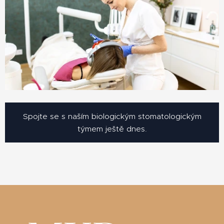
Spojte se s naším biologickým stomatologickým
týmem ještě dnes.