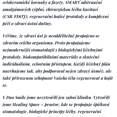
celokeramické korunky a fazety, SMART odstranění
amalgámových výplní, chirurgickou léčbu kavitací
(CSR/FDOJ), regenerační hojivé protokoly a komplexní
péči o zdraví ústní dutiny.
Věříme, že zdraví úst je neoddělitelně propojeno se
zdravím celého organismu. Proto propojujeme
nejmodernější stomatologii s biologickými léčebnými
protokoly, biokompatibilními materiály a skutečně
individuálním, celostním přístupem. Každý léčebný plán
navrhujeme tak, aby podporoval nejen zdravý úsměv, ale
také přirozenou schopnost Vašeho těla regenerovat a hojit
se.
V Duo Smile jsme nevytvořili jen zubní kliniku. Vytvořili
jsme Healing Space – prostor, kde se propojuje špičková
stomatologie, biologické principy léčby, regenerační