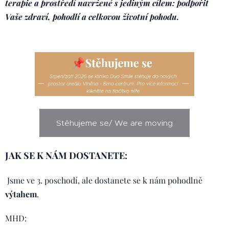
terapie a prostředí navržené s jediným cílem: podpořit
Vaše zdraví, pohodlí a celkovou životní pohodu.
Stěhujeme se/ We are moving
JAK SE K NÁM DOSTANETE:
Jsme ve 3. poschodí, ale dostanete se k nám pohodlně
výtahem
.
MHD: