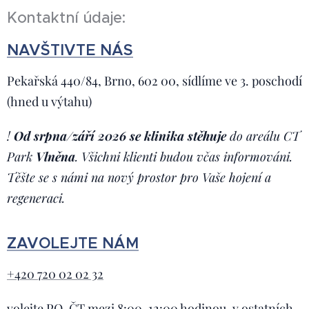
Kontaktní údaje:
NAVŠTIVTE NÁS
Pekařská 440/84, Brno, 602 00, sídlíme ve 3. poschodí
(hned u výtahu)
!
O
d srpna/září 2026 se klinika stěhuje
do areálu CT
Park
Vlněna
. Všichni klienti budou včas informováni.
Těšte se s námi na nový prostor pro Vaše hojení a
regeneraci.
ZAVOLEJTE NÁM
+420 720 02 02 32
volejte PO-ČT mezi 8:00-12:00 hodinou, v ostatních