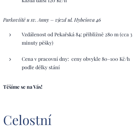
každá další 120 Kč/h
Parkoviště u sv. Anny – vjezd ul. Hybešova 46
Vzdálenost od Pekařská 84: přibližně 280 m (cca 3
minuty pěšky)
Cena v pracovní dny: ceny obvykle 80–100 Kč/h
podle délky stání
Těšíme se na Vás!
Celostní