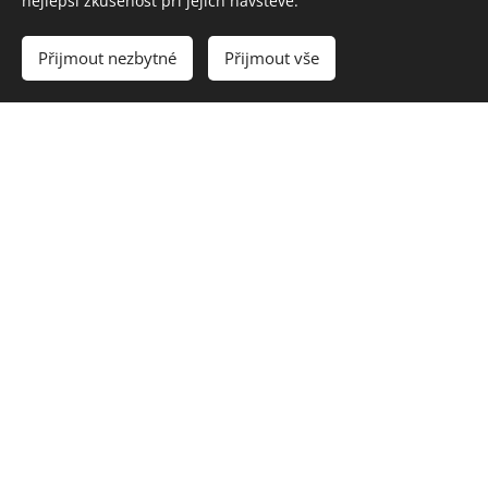
nejlepší zkušenost při jejich návštěvě.
Přijmout nezbytné
Přijmout vše