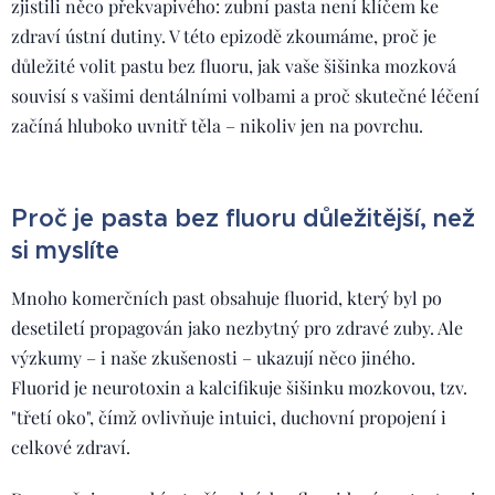
zjistili něco překvapivého: zubní pasta není klíčem ke
zdraví ústní dutiny. V této epizodě zkoumáme, proč je
důležité volit pastu bez fluoru, jak vaše šišinka mozková
souvisí s vašimi dentálními volbami a proč skutečné léčení
začíná hluboko uvnitř těla – nikoliv jen na povrchu.
Proč je pasta bez fluoru důležitější, než
si myslíte
Mnoho komerčních past obsahuje fluorid, který byl po
desetiletí propagován jako nezbytný pro zdravé zuby. Ale
výzkumy – i naše zkušenosti – ukazují něco jiného.
Fluorid je neurotoxin a kalcifikuje šišinku mozkovou, tzv.
"třetí oko", čímž ovlivňuje intuici, duchovní propojení i
celkové zdraví.