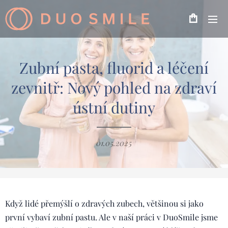
Zubní pasta, fluorid a léčení
zevnitř: Nový pohled na zdraví
ústní dutiny
01.05.2025
Když lidé přemýšlí o zdravých zubech, většinou si jako
první vybaví zubní pastu. Ale v naší práci v DuoSmile jsme