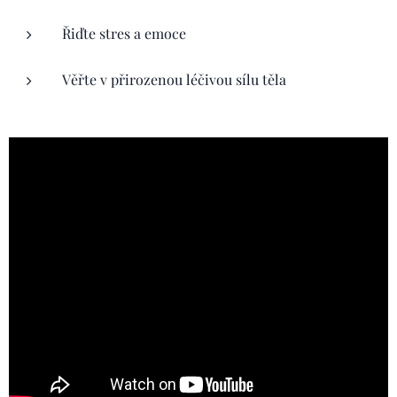
Řiďte stres a emoce
Věřte v přirozenou léčivou sílu těla