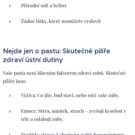
Přírodní soli a byliny
Žádné látky, které nemůžete vyslovit
Nejde jen o pastu: Skutečné pilíře
zdraví ústní dutiny
Vaše pasta není hlavním faktorem zdraví zubů. Skutečné
pilíře jsou:
Výživa: Co jíte, buď staví, nebo ničí vaše zuby.
Emoce: Stres, smutek, strach – zvyšují kyselost v
těle a oslabují zuby.
Doplňky stravy: V dnešním světě doporučujeme