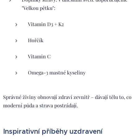
"Velkou pětku":
Vitamin D3 + K2
Hořčík
Vitamin C
Omega-3 mastné kyseliny
Správné živiny obnovují zdraví zevnitř – dávají tělu to, co
moderní půda a strava postrádají.
Inspirativní příběhy uzdravení