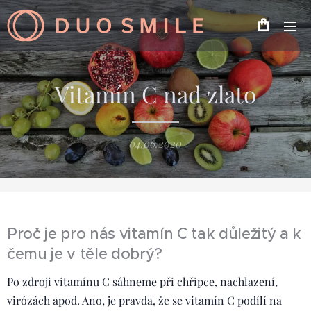
Vitamín C nad zlato
04.06.2020
Proč je pro nás vitamín C tak důležitý a k
čemu je v těle dobrý?
Po zdroji vitamínu C sáhneme při chřipce, nachlazení,
virózách apod. Ano, je pravda, že se vitamín C podílí na