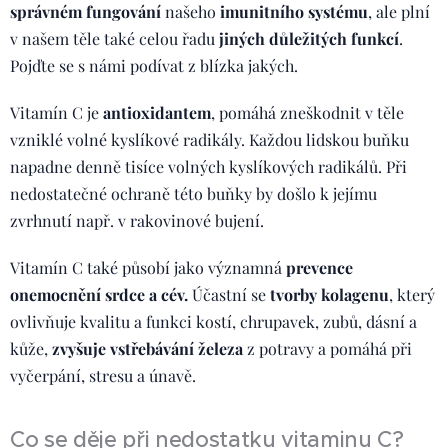
správném fungování
našeho
imunitního systému
, ale plní
v našem těle také celou řadu
jiných důležitých funkcí
.
Pojďte se s námi podívat z blízka jakých.
Vitamín C je
antioxidantem
, pomáhá zneškodnit v těle
vzniklé volné kyslíkové radikály. Každou lidskou buňku
napadne denně tisíce volných kyslíkových radikálů. Při
nedostatečné ochraně této buňky by došlo k jejímu
zvrhnutí např. v rakovinové bujení.
Vitamín C také působí jako významná
prevence
onemocnění srdce a cév.
Účastní se
tvorby kolagenu
, který
ovlivňuje kvalitu a funkci kostí, chrupavek, zubů, dásní a
kůže,
zvyšuje vstřebávání železa
z potravy a pomáhá při
vyčerpání, stresu a únavě.
Co se děje při nedostatku vitaminu C?