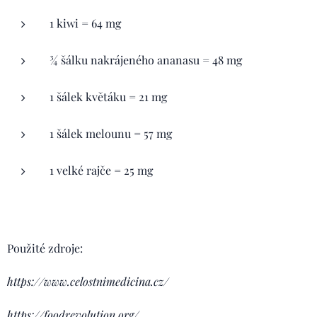
1 kiwi = 64 mg
¾ šálku nakrájeného ananasu = 48 mg
1 šálek květáku = 21 mg
1 šálek melounu = 57 mg
1 velké rajče = 25 mg
Použité zdroje:
https://www.celostnimedicina.cz/
https://foodrevolution.org/