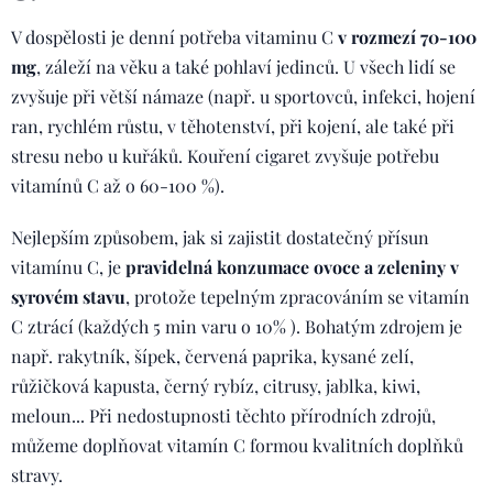
V dospělosti je denní potřeba vitaminu C
v rozmezí 70-100
mg
, záleží na věku a také pohlaví jedinců. U všech lidí se
zvyšuje při větší námaze (např. u sportovců, infekci, hojení
ran, rychlém růstu, v těhotenství, při kojení, ale také při
stresu nebo u kuřáků. Kouření cigaret zvyšuje potřebu
vitamínů C až o 60-100 %).
Nejlepším způsobem, jak si zajistit dostatečný přísun
vitamínu C, je
pravidelná konzumace ovoce a zeleniny v
syrovém stavu
, protože tepelným zpracováním se vitamín
C ztrácí (každých 5 min varu o 10% ). Bohatým zdrojem je
např. rakytník, šípek, červená paprika, kysané zelí,
růžičková kapusta, černý rybíz, citrusy, jablka, kiwi,
meloun... Při nedostupnosti těchto přírodních zdrojů,
můžeme doplňovat vitamín C formou kvalitních doplňků
stravy.