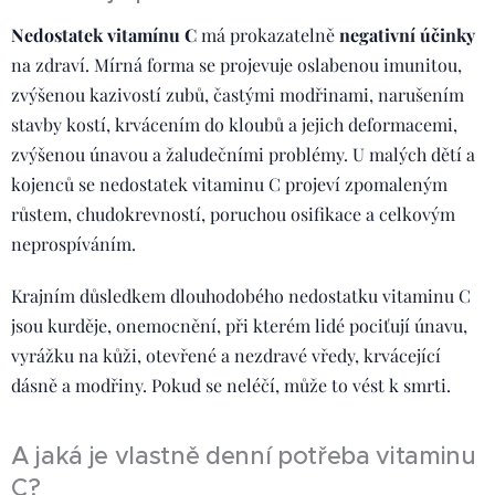
Nedostatek vitamínu C
má prokazatelně
negativní účinky
na zdraví. Mírná forma se projevuje oslabenou imunitou,
zvýšenou kazivostí zubů, častými modřinami, narušením
stavby kostí, krvácením do kloubů a jejich deformacemi,
zvýšenou únavou a žaludečními problémy. U malých dětí a
kojenců se nedostatek vitaminu C projeví zpomaleným
růstem, chudokrevností, poruchou osifikace a celkovým
neprospíváním.
Krajním důsledkem dlouhodobého nedostatku vitaminu C
jsou kurděje, onemocnění, při kterém lidé pociťují únavu,
vyrážku na kůži, otevřené a nezdravé vředy, krvácející
dásně a modřiny. Pokud se neléčí, může to vést k smrti.
A jaká je vlastně denní potřeba vitaminu
C?