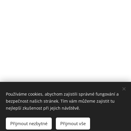
Používáme cookies, abychom zajistili správné fungování a
bezpečnost našich stránek. Tím vám můžeme zajistit tu
nejlepší zkušenost při jejich návštěvě.
Přijmout nezbytné
Přijmout vše