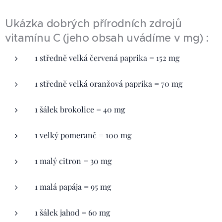
Ukázka dobrých přírodních zdrojů
vitamínu C (jeho obsah uvádíme v mg) :
1 středně velká červená paprika = 152 mg
1 středně velká oranžová paprika = 70 mg
1 šálek brokolice = 40 mg
1 velký pomeranč = 100 mg
1 malý citron = 30 mg
1 malá papája = 95 mg
1 šálek jahod = 60 mg