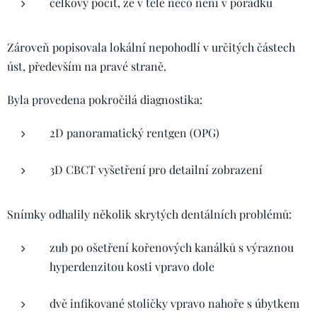
celkový pocit, že v těle něco není v pořádku
Zároveň popisovala lokální nepohodlí v určitých částech
úst, především na pravé straně.
Byla provedena pokročilá diagnostika:
2D panoramatický rentgen (OPG)
3D CBCT vyšetření pro detailní zobrazení
Snímky odhalily několik skrytých dentálních problémů:
zub po ošetření kořenových kanálků s výraznou
hyperdenzitou kosti vpravo dole
dvě infikované stoličky vpravo nahoře s úbytkem