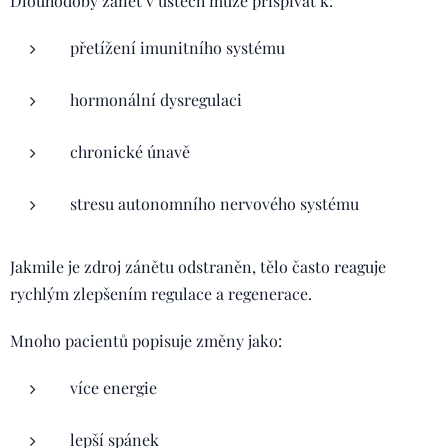
Dlouhodobý zánět v ústech může přispívat k:
přetížení imunitního systému
hormonální dysregulaci
chronické únavě
stresu autonomního nervového systému
Jakmile je zdroj zánětu odstraněn, tělo často reaguje
rychlým zlepšením regulace a regenerace.
Mnoho pacientů popisuje změny jako:
více energie
lepší spánek