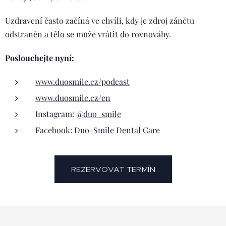
Uzdravení často začíná ve chvíli, kdy je zdroj zánětu
odstraněn a tělo se může vrátit do rovnováhy.
Poslouchejte nyní:
www.duosmile.cz/podcast
www.duosmile.cz/en
Instagram:
@duo_smile
Facebook:
Duo-Smile Dental Care
REZERVOVAT TERMÍN