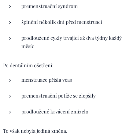
premenstruační syndrom
špinění několik dní před menstruací
prodloužené cykly trvající až dva týdny každý
měsíc
Po dentálním ošetření:
menstruace přišla včas
premenstruační potíže se zlepšily
prodloužené krvácení zmizelo
To však nebyla jediná změna.