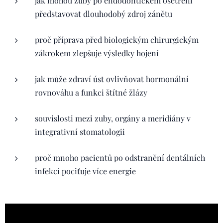
jak mohou zuby po endodontickém ošetření
představovat dlouhodobý zdroj zánětu
proč příprava před biologickým chirurgickým
zákrokem zlepšuje výsledky hojení
jak může zdraví úst ovlivňovat hormonální
rovnováhu a funkci štítné žlázy
souvislosti mezi zuby, orgány a meridiány v
integrativní stomatologii
proč mnoho pacientů po odstranění dentálních
infekcí pociťuje více energie