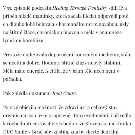
V 55. epizodě podcastu
Healing Through Dentistry
sdílí Eva
příběh mladé maminky, která začala hledat odpovědi poté,
co dlouhodobě bojovala s hormonální nerovnováhou, uzly
na štítné žláze, chronickou únavou a měla v anamnéze
lymskou boreliózu.
Přestože dodržovala doporučení konvenční medicíny, stále
se necítila dobře. Hodnoty štítné žlázy nebyly stabilní.
Měla málo energie. A cítila, že v jejím těle něco není v
pořádku.
Pak zhlédla dokument
Root Cause
.
Poprvé objevila možnost, že zdraví úst a celkový stav
organismu jsou úzce propojené. Toto uvědomění ji přivedlo
k rozhodnutí cestovat čtyři hodiny ze Slovenska na kliniku
DUO Smile v Brně, aby zjistila, zda by skryté dentální