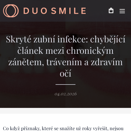
Skryté zubní infekce: chybějící
článek mezi chronickým
zánětem, trávením a zdravím
očí
04.02.2026
Co když příznaky, které se snažíte už roky vyřešit, nejsou