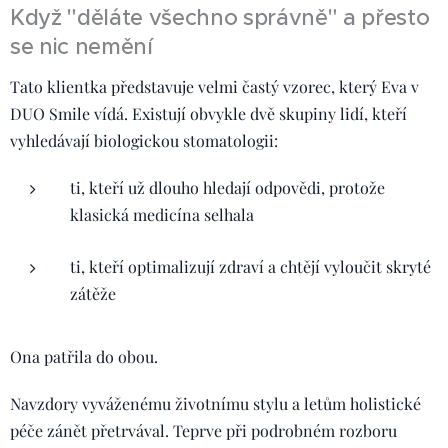
Když "děláte všechno správně" a přesto
se nic nemění
Tato klientka představuje velmi častý vzorec, který Eva v
DUO Smile vídá. Existují obvykle dvě skupiny lidí, kteří
vyhledávají biologickou stomatologii:
ti, kteří už dlouho hledají odpovědi, protože
klasická medicína selhala
ti, kteří optimalizují zdraví a chtějí vyloučit skryté
zátěže
Ona patřila do obou.
Navzdory vyváženému životnímu stylu a letům holistické
péče zánět přetrvával. Teprve při podrobném rozboru