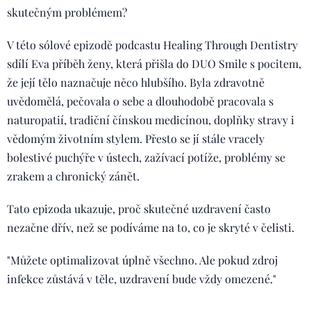
skutečným problémem?
V této sólové epizodě podcastu Healing Through Dentistry
sdílí Eva příběh ženy, která přišla do DUO Smile s pocitem,
že její tělo naznačuje něco hlubšího. Byla zdravotně
uvědomělá, pečovala o sebe a dlouhodobě pracovala s
naturopatií, tradiční čínskou medicínou, doplňky stravy i
vědomým životním stylem. Přesto se jí stále vracely
bolestivé puchýře v ústech, zažívací potíže, problémy se
zrakem a chronický zánět.
Tato epizoda ukazuje, proč skutečné uzdravení často
nezačne dřív, než se podíváme na to, co je skryté v čelisti.
"Můžete optimalizovat úplně všechno. Ale pokud zdroj
infekce zůstává v těle, uzdravení bude vždy omezené."