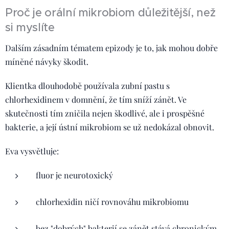
Proč je orální mikrobiom důležitější, než
si myslíte
Dalším zásadním tématem epizody je to, jak mohou dobře
míněné návyky škodit.
Klientka dlouhodobě používala zubní pastu s
chlorhexidinem v domnění, že tím sníží zánět. Ve
skutečnosti tím zničila nejen škodlivé, ale i prospěšné
bakterie, a její ústní mikrobiom se už nedokázal obnovit.
Eva vysvětluje:
fluor je neurotoxický
chlorhexidin ničí rovnováhu mikrobiomu
bez "dobrých" bakterií se zánět stává chronickým