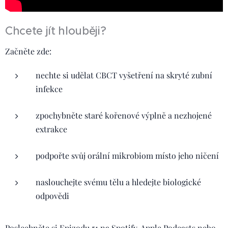
Chcete jít hlouběji?
Začněte zde:
nechte si udělat CBCT vyšetření na skryté zubní
infekce
zpochybněte staré kořenové výplně a nezhojené
extrakce
podpořte svůj orální mikrobiom místo jeho ničení
naslouchejte svému tělu a hledejte biologické
odpovědi
Poslechněte si Epizodu 51 na Spotify, Apple Podcasts nebo