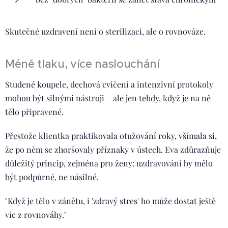
Skutečné uzdravení není o sterilizaci, ale o rovnováze.
Méně tlaku, více naslouchání
Studené koupele, dechová cvičení a intenzivní protokoly
mohou být silnými nástroji – ale jen tehdy, když je na ně
tělo připravené.
Přestože klientka praktikovala otužování roky, všímala si,
že po něm se zhoršovaly příznaky v ústech. Eva zdůrazňuje
důležitý princip, zejména pro ženy: uzdravování by mělo
být podpůrné, ne násilné.
"Když je tělo v zánětu, i 'zdravý stres' ho může dostat ještě
víc z rovnováhy."