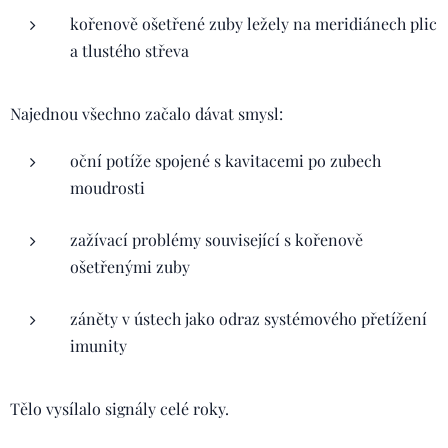
kořenově ošetřené zuby ležely na meridiánech plic
a tlustého střeva
Najednou všechno začalo dávat smysl:
oční potíže spojené s kavitacemi po zubech
moudrosti
zažívací problémy související s kořenově
ošetřenými zuby
záněty v ústech jako odraz systémového přetížení
imunity
Tělo vysílalo signály celé roky.