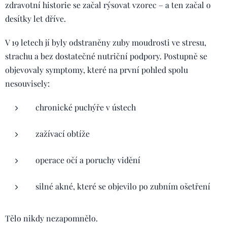
zdravotní historie se začal rýsovat vzorec – a ten začal o
desítky let dříve.
V 19 letech jí byly odstraněny zuby moudrosti ve stresu,
strachu a bez dostatečné nutriční podpory. Postupně se
objevovaly symptomy, které na první pohled spolu
nesouvisely:
chronické puchýře v ústech
zažívací obtíže
operace očí a poruchy vidění
silné akné, které se objevilo po zubním ošetření
Tělo nikdy nezapomnělo.