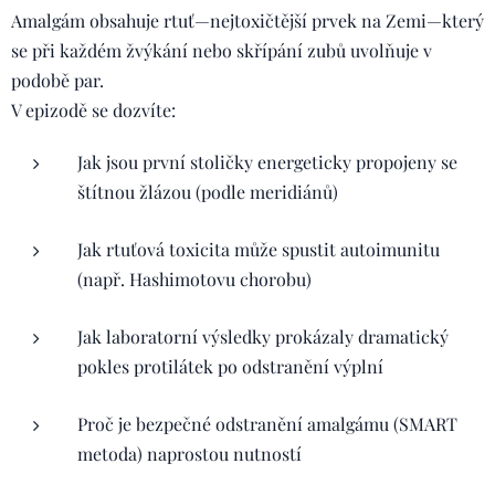
Amalgám obsahuje rtuť—nejtoxičtější prvek na Zemi—který
se při každém žvýkání nebo skřípání zubů uvolňuje v
podobě par.
V epizodě se dozvíte:
Jak jsou první stoličky energeticky propojeny se
štítnou žlázou (podle meridiánů)
Jak rtuťová toxicita může spustit autoimunitu
(např. Hashimotovu chorobu)
Jak laboratorní výsledky prokázaly dramatický
pokles protilátek po odstranění výplní
Proč je bezpečné odstranění amalgámu (SMART
metoda) naprostou nutností