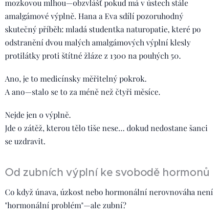
mozkovou mlhou—obzvlášť pokud má v ústech stále
amalgámové výplně. Hana a Eva sdílí pozoruhodný
skutečný příběh: mladá studentka naturopatie, které po
odstranění dvou malých amalgámových výplní klesly
protilátky proti štítné žláze z 1300 na pouhých 50.
Ano, je to medicínsky měřitelný pokrok.
A ano—stalo se to za méně než čtyři měsíce.
Nejde jen o výplně.
Jde o zátěž, kterou tělo tiše nese… dokud nedostane šanci
se uzdravit.
Od zubních výplní ke svobodě hormonů
Co když únava, úzkost nebo hormonální nerovnováha není
"hormonální problém"—ale zubní?