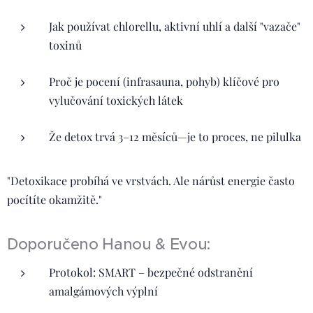
Jak používat chlorellu, aktivní uhlí a další "vazače"
toxinů
Proč je pocení (infrasauna, pohyb) klíčové pro
vylučování toxických látek
Že detox trvá 3–12 měsíců—je to proces, ne pilulka
"Detoxikace probíhá ve vrstvách. Ale nárůst energie často
pocítíte okamžitě."
Doporučeno Hanou & Evou:
Protokol: SMART – bezpečné odstranění
amalgámových výplní