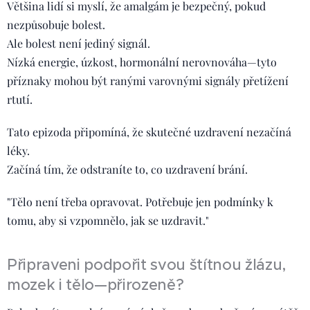
Většina lidí si myslí, že amalgám je bezpečný, pokud
nezpůsobuje bolest.
Ale bolest není jediný signál.
Nízká energie, úzkost, hormonální nerovnováha—tyto
příznaky mohou být ranými varovnými signály přetížení
rtutí.
Tato epizoda připomíná, že skutečné uzdravení nezačíná
léky.
Začíná tím, že odstraníte to, co uzdravení brání.
"Tělo není třeba opravovat. Potřebuje jen podmínky k
tomu, aby si vzpomnělo, jak se uzdravit."
Připraveni podpořit svou štítnou žlázu,
mozek i tělo—přirozeně?