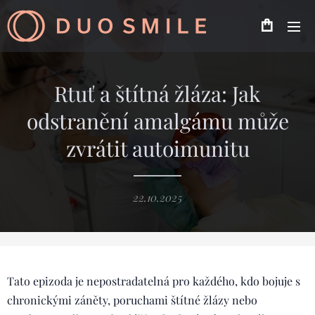
Rtuť a štítná žláza: Jak
odstranění amalgámu může
zvrátit autoimunitu
22.10.2025
Tato epizoda je nepostradatelná pro každého, kdo bojuje s
chronickými záněty, poruchami štítné žlázy nebo