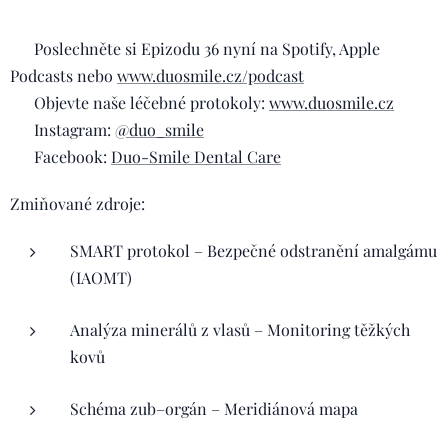
🎧 Poslechněte si Epizodu 36 nyní na Spotify, Apple
Podcasts nebo
www.duosmile.cz/podcast
🌿 Objevte naše léčebné protokoly:
www.duosmile.cz
📲 Instagram:
@duo_smile
📘 Facebook:
Duo-Smile Dental Care
Zmiňované zdroje:
SMART protokol – Bezpečné odstranění amalgámu
(IAOMT)
Analýza minerálů z vlasů – Monitoring těžkých
kovů
Schéma zub–orgán – Meridiánová mapa