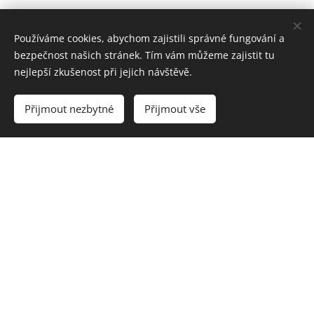
Používáme cookies, abychom zajistili správné fungování a
bezpečnost našich stránek. Tím vám můžeme zajistit tu
nejlepší zkušenost při jejich návštěvě.
Přijmout nezbytné
Přijmout vše