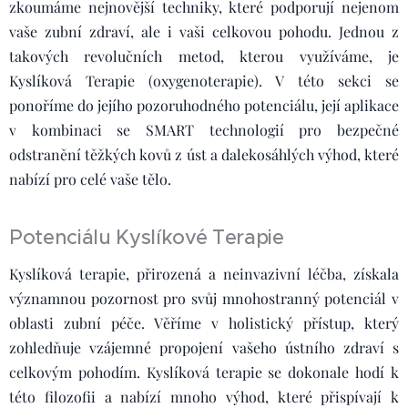
zkoumáme nejnovější techniky, které podporují nejenom
vaše zubní zdraví, ale i vaši celkovou pohodu. Jednou z
takových revolučních metod, kterou využíváme, je
Kyslíková Terapie (oxygenoterapie). V této sekci se
ponoříme do jejího pozoruhodného potenciálu, její aplikace
v kombinaci se SMART technologií pro bezpečné
odstranění těžkých kovů z úst a dalekosáhlých výhod, které
nabízí pro celé vaše tělo.
Potenciálu Kyslíkové Terapie
Kyslíková terapie, přirozená a neinvazivní léčba, získala
významnou pozornost pro svůj mnohostranný potenciál v
oblasti zubní péče. Věříme v holistický přístup, který
zohledňuje vzájemné propojení vašeho ústního zdraví s
celkovým pohodím. Kyslíková terapie se dokonale hodí k
této filozofii a nabízí mnoho výhod, které přispívají k