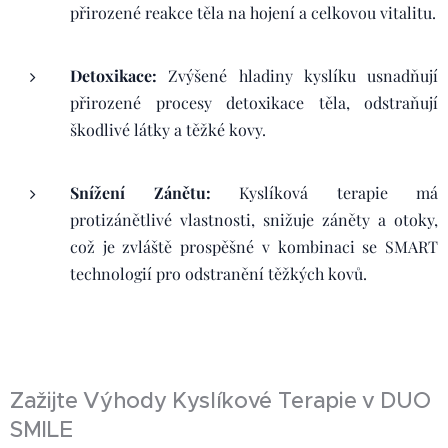
přirozené reakce těla na hojení a celkovou vitalitu.
Detoxikace:
Zvýšené hladiny kyslíku usnadňují
přirozené procesy detoxikace těla, odstraňují
škodlivé látky a těžké kovy.
Snížení Zánětu:
Kyslíková terapie má
protizánětlivé vlastnosti, snižuje záněty a otoky,
což je zvláště prospěšné v kombinaci se SMART
technologií pro odstranění těžkých kovů.
Zažijte Výhody Kyslíkové Terapie v DUO
SMILE