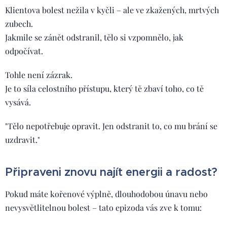
Klientova bolest nežila v kyčli – ale ve zkažených, mrtvých
zubech.
Jakmile se zánět odstranil, tělo si vzpomnělo, jak
odpočívat.
Tohle není zázrak.
Je to síla celostního přístupu, který tě zbaví toho, co tě
vysává.
"Tělo nepotřebuje opravit. Jen odstranit to, co mu brání se
uzdravit."
Připraveni znovu najít energii a radost?
Pokud máte kořenové výplně, dlouhodobou únavu nebo
nevysvětlitelnou bolest – tato epizoda vás zve k tomu: