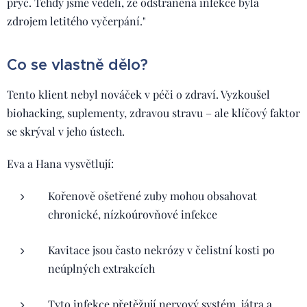
pryč. Tehdy jsme věděli, že odstraněná infekce byla
zdrojem letitého vyčerpání."
Co se vlastně dělo?
Tento klient nebyl nováček v péči o zdraví. Vyzkoušel
biohacking, suplementy, zdravou stravu – ale klíčový faktor
se skrýval v jeho ústech.
Eva a Hana vysvětlují:
Kořenově ošetřené zuby mohou obsahovat
chronické, nízkoúrovňové infekce
Kavitace jsou často nekrózy v čelistní kosti po
neúplných extrakcích
Tyto infekce přetěžují nervový systém, játra a