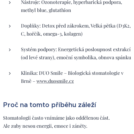
Nástroje: Ozonoterapie, hyperbarická podpora,
methyl blue, glutathion
Doplňky: Detox před zákrokem, Velká pětka (D3K2,
C, hořčík, omega-3, kolagen)
Systém podpory: Energetická posloupnost extrakcí
(od levé strany), emoční symbolika, obnova spánku
Klinika: DUO Smile – Biologická stomatologie v
Brně –
www.duosmile.cz
Proč na tomto příběhu záleží
Stomatologii často vnímáme jako oddělenou část.
Ale zuby nesou energii, emoce i záněty.