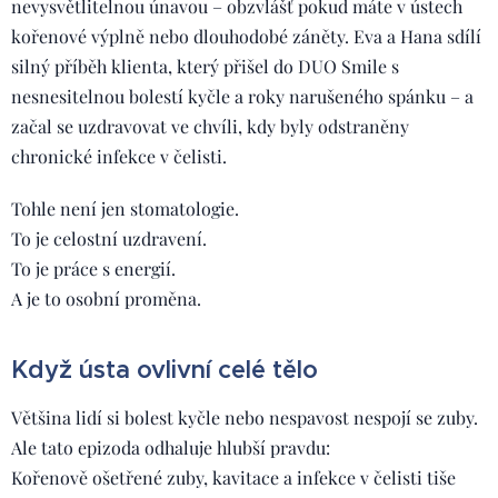
nevysvětlitelnou únavou – obzvlášť pokud máte v ústech
kořenové výplně nebo dlouhodobé záněty. Eva a Hana sdílí
silný příběh klienta, který přišel do DUO Smile s
nesnesitelnou bolestí kyčle a roky narušeného spánku – a
začal se uzdravovat ve chvíli, kdy byly odstraněny
chronické infekce v čelisti.
Tohle není jen stomatologie.
To je celostní uzdravení.
To je práce s energií.
A je to osobní proměna.
Když ústa ovlivní celé tělo
Většina lidí si bolest kyčle nebo nespavost nespojí se zuby.
Ale tato epizoda odhaluje hlubší pravdu:
Kořenově ošetřené zuby, kavitace a infekce v čelisti tiše