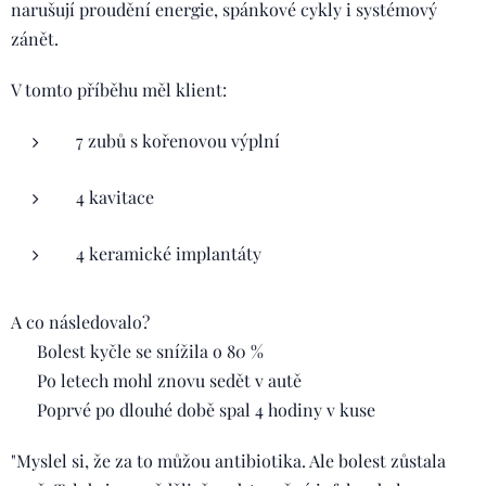
narušují proudění energie, spánkové cykly i systémový
zánět.
V tomto příběhu měl klient:
7 zubů s kořenovou výplní
4 kavitace
4 keramické implantáty
A co následovalo?
✔️ Bolest kyčle se snížila o 80 %
✔️ Po letech mohl znovu sedět v autě
✔️ Poprvé po dlouhé době spal 4 hodiny v kuse
"Myslel si, že za to můžou antibiotika. Ale bolest zůstala