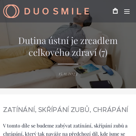
Dutina ústní je zrcadlem
celkového zdraví (7)
15.11.2023
ZATÍNÁNÍ, SKŘÍPÁNÍ ZUBŮ, CHRÁPÁNÍ
V tomto díle se budeme zabývat zatínání, skřípání zubů a
chrápání, který tak naváže na
předchozí díl
, kde jsme se