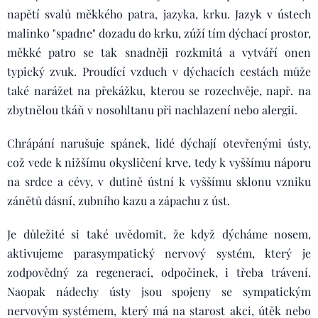
napětí svalů měkkého patra, jazyka, krku. Jazyk v ústech
malinko "spadne" dozadu do krku, zúží tím dýchací prostor,
měkké patro se tak snadněji rozkmitá a vytváří onen
typický zvuk. Proudící vzduch v dýchacích cestách může
také narážet na překážku, kterou se rozechvěje, např. na
zbytnělou tkáň v nosohltanu při nachlazení nebo alergii.
Chrápání narušuje spánek, lidé dýchají otevřenými ústy,
což vede k nižšímu okysličení krve, tedy k vyššímu náporu
na srdce a cévy, v dutině ústní k vyššímu sklonu vzniku
zánětů dásní, zubního kazu a zápachu z úst.
Je důležité si také uvědomit, že když dýcháme nosem,
aktivujeme parasympatický nervový systém, který je
zodpovědný za regeneraci, odpočinek, i třeba trávení.
Naopak nádechy ústy jsou spojeny se sympatickým
nervovým systémem, který má na starost akci, útěk nebo