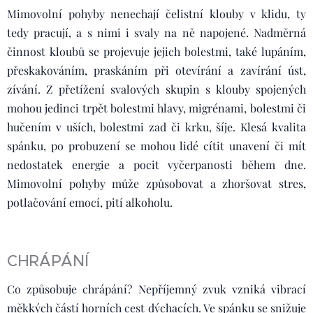
Mimovolní pohyby nenechají čelistní klouby v klidu, ty
tedy pracují, a s nimi i svaly na ně napojené. Nadměrná
činnost kloubů se projevuje jejich bolestmi, také lupáním,
přeskakováním, praskáním při otevírání a zavírání úst,
zívání. Z přetížení svalových skupin s klouby spojených
mohou jedinci trpět bolestmi hlavy, migrénami, bolestmi či
hučením v uších, bolestmi zad či krku, šíje. Klesá kvalita
spánku, po probuzení se mohou lidé cítit unavení či mít
nedostatek energie a pocit vyčerpanosti během dne.
Mimovolní pohyby může způsobovat a zhoršovat stres,
potlačování emocí, pití alkoholu.
CHRÁPÁNÍ
Co způsobuje chrápání? Nepříjemný zvuk vzniká vibrací
měkkých částí horních cest dýchacích. Ve spánku se snižuje