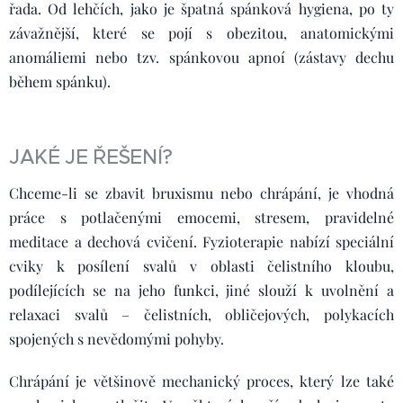
řada. Od lehčích, jako je špatná spánková hygiena, po ty
závažnější, které se pojí s obezitou, anatomickými
anomáliemi nebo tzv. spánkovou apnoí (zástavy dechu
během spánku).
JAKÉ JE ŘEŠENÍ?
Chceme-li se zbavit bruxismu nebo chrápání, je vhodná
práce s potlačenými emocemi, stresem, pravidelné
meditace a dechová cvičení. Fyzioterapie nabízí speciální
cviky k posílení svalů v oblasti čelistního kloubu,
podílejících se na jeho funkci, jiné slouží k uvolnění a
relaxaci svalů – čelistních, obličejových, polykacích
spojených s nevědomými pohyby.
Chrápání je většinově mechanický proces, který lze také