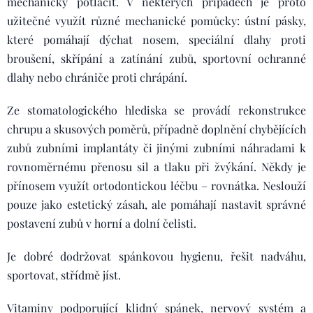
mechanicky potlačit. V některých případech je proto
užitečné využít různé mechanické pomůcky: ústní pásky,
které pomáhají dýchat nosem, speciální dlahy proti
broušení, skřípání a zatínání zubů, sportovní ochranné
dlahy nebo chrániče proti chrápání.
Ze stomatologického hlediska se provádí rekonstrukce
chrupu a skusových poměrů, případně doplnění chybějících
zubů zubními implantáty či jinými zubními náhradami k
rovnoměrnému přenosu sil a tlaku při žvýkání. Někdy je
přínosem využít ortodontickou léčbu – rovnátka. Neslouží
pouze jako estetický zásah, ale pomáhají nastavit správné
postavení zubů v horní a dolní čelisti.
Je dobré dodržovat spánkovou hygienu, řešit nadváhu,
sportovat, střídmě jíst.
Vitaminy podporující klidný spánek, nervový systém a