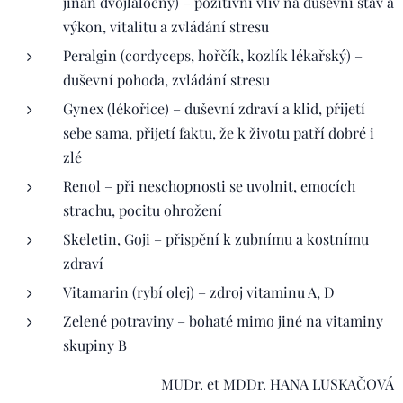
jinan dvojlaločný) – pozitivní vliv na duševní stav a
výkon, vitalitu a zvládání stresu
Peralgin (cordyceps, hořčík, kozlík lékařský) –
duševní pohoda, zvládání stresu
Gynex (lékořice) – duševní zdraví a klid, přijetí
sebe sama, přijetí faktu, že k životu patří dobré i
zlé
Renol – při neschopnosti se uvolnit, emocích
strachu, pocitu ohrožení
Skeletin, Goji – přispění k zubnímu a kostnímu
zdraví
Vitamarin (rybí olej) – zdroj vitaminu A, D
Zelené potraviny – bohaté mimo jiné na vitaminy
skupiny B
MUDr. et MDDr. HANA LUSKAČOVÁ