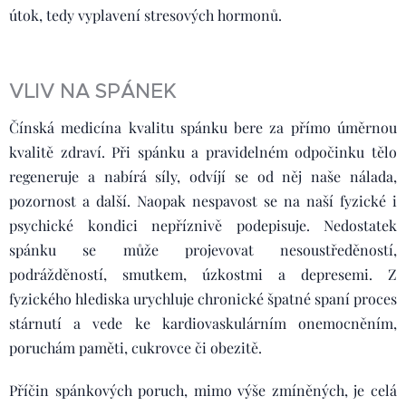
útok, tedy vyplavení stresových hormonů.
VLIV NA SPÁNEK
Čínská medicína kvalitu spánku bere za přímo úměrnou
kvalitě zdraví. Při spánku a pravidelném odpočinku tělo
regeneruje a nabírá síly, odvíjí se od něj naše nálada,
pozornost a další. Naopak nespavost se na naší fyzické i
psychické kondici nepříznivě podepisuje. Nedostatek
spánku se může projevovat nesoustředěností,
podrážděností, smutkem, úzkostmi a depresemi. Z
fyzického hlediska urychluje chronické špatné spaní proces
stárnutí a vede ke kardiovaskulárním onemocněním,
poruchám paměti, cukrovce či obezitě.
Příčin spánkových poruch, mimo výše zmíněných, je celá