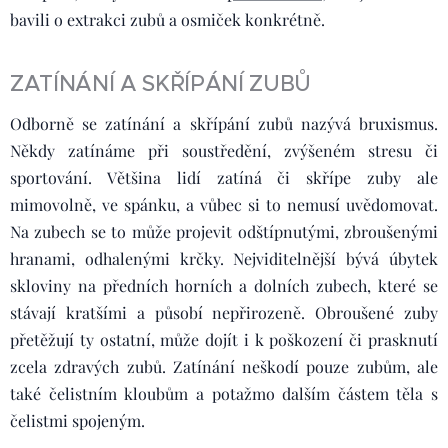
bavili o extrakci zubů a osmiček konkrétně.
ZATÍNÁNÍ A SKŘÍPÁNÍ ZUBŮ
Odborně se zatínání a skřípání zubů nazývá bruxismus.
Někdy zatínáme při soustředění, zvýšeném stresu či
sportování. Většina lidí zatíná či skřípe zuby ale
mimovolně, ve spánku, a vůbec si to nemusí uvědomovat.
Na zubech se to může projevit odštípnutými, zbroušenými
hranami, odhalenými krčky. Nejviditelnější bývá úbytek
skloviny na předních horních a dolních zubech, které se
stávají kratšími a působí nepřirozeně. Obroušené zuby
přetěžují ty ostatní, může dojít i k poškození či prasknutí
zcela zdravých zubů. Zatínání neškodí pouze zubům, ale
také čelistním kloubům a potažmo dalším částem těla s
čelistmi spojeným.