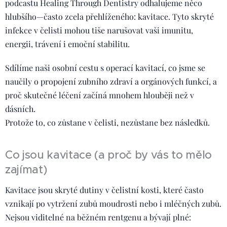
podcastu Healing Through Dentistry odhalujeme něco
hlubšího—často zcela přehlíženého: kavitace. Tyto skryté
infekce v čelisti mohou tiše narušovat vaši imunitu,
energii, trávení i emoční stabilitu.
Sdílíme naši osobní cestu s operací kavitací, co jsme se
naučily o propojení zubního zdraví a orgánových funkcí, a
proč skutečné léčení začíná mnohem hlouběji než v
dásních.
Protože to, co zůstane v čelisti, nezůstane bez následků.
Co jsou kavitace (a proč by vás to mělo
zajímat)
Kavitace jsou skryté dutiny v čelistní kosti, které často
vznikají po vytržení zubů moudrosti nebo i mléčných zubů.
Nejsou viditelné na běžném rentgenu a bývají plné: