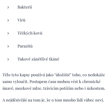
Bakterií
Virů
Těžkých kovů
Parazitů
Tukové zánětlivé tkáně
Tělo tyto kapsy používá jako "úložiště" toho, co nedokáže
samo vyloučit. Postupem času mohou vést k chronické
únavě, mozkové mlze, trávicím potížím nebo i úzkostem.
A nejděsivější na tom je, že o tom mnoho lidí vůbec neví.