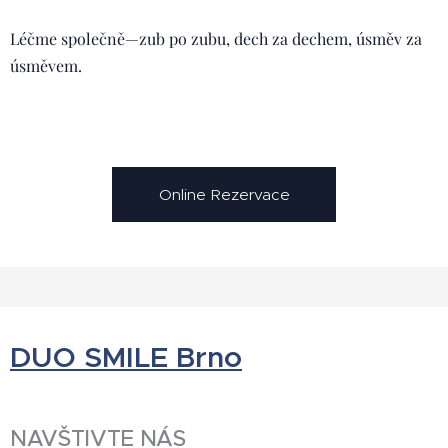
Léčme společně—zub po zubu, dech za dechem, úsměv za
úsměvem. 🦷✨
Online Rezervace
DUO SMILE Brno
NAVŠTIVTE NÁS