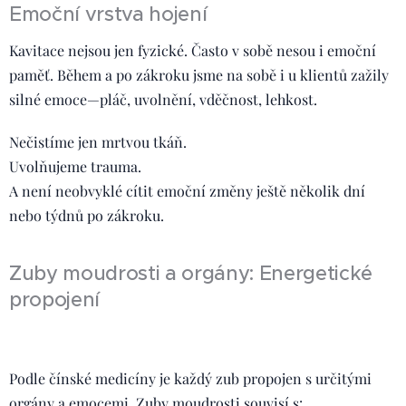
Emoční vrstva hojení
Kavitace nejsou jen fyzické. Často v sobě nesou i emoční
paměť. Během a po zákroku jsme na sobě i u klientů zažily
silné emoce—pláč, uvolnění, vděčnost, lehkost.
Nečistíme jen mrtvou tkáň.
Uvolňujeme trauma.
A není neobvyklé cítit emoční změny ještě několik dní
nebo týdnů po zákroku.
Zuby moudrosti a orgány: Energetické
propojení
Podle čínské medicíny je každý zub propojen s určitými
orgány a emocemi. Zuby moudrosti souvisí s: