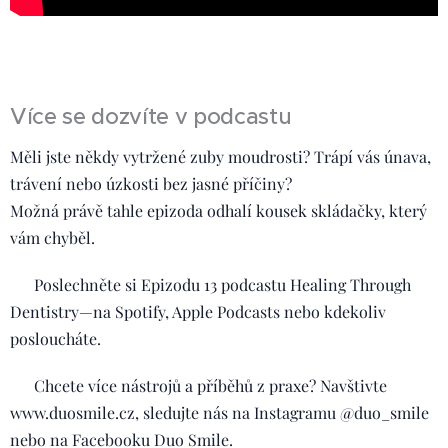
Více se dozvíte v podcastu
Měli jste někdy vytržené zuby moudrosti? Trápí vás únava,
trávení nebo úzkosti bez jasné příčiny?
Možná právě tahle epizoda odhalí kousek skládačky, který
vám chyběl.
🎧 Poslechněte si Epizodu 13 podcastu Healing Through
Dentistry—na Spotify, Apple Podcasts nebo kdekoliv
posloucháte.
📲 Chcete více nástrojů a příběhů z praxe? Navštivte
www.duosmile.cz, sledujte nás na Instagramu @duo_smile
nebo na Facebooku Duo Smile.