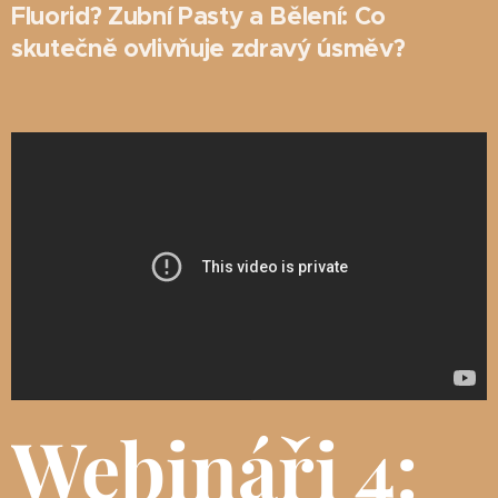
Fluorid? Zubní Pasty a Bělení: Co
skutečně ovlivňuje zdravý úsměv?
Webináři 4: