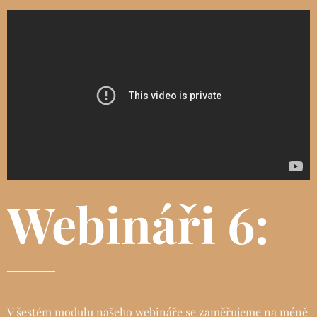
Webináři 6:
V šestém modulu našeho webináře se zaměřujeme na méně