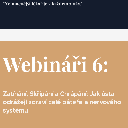
"Nejmocnější lékař je v každém z nás."
Webináři 6:
Zatínání, Skřípání a Chrápání: Jak ústa
odrážejí zdraví celé páteře a nervového
systému