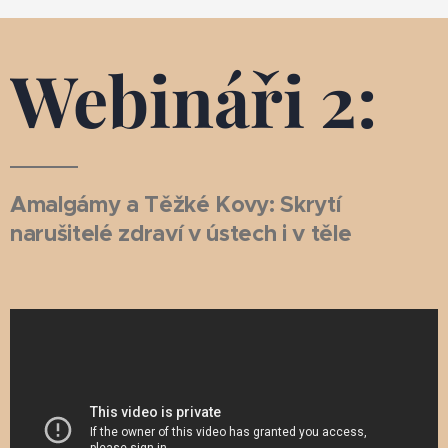
Webináři 2:
Amalgámy a Těžké Kovy: Skrytí
narušitelé zdraví v ústech i v těle