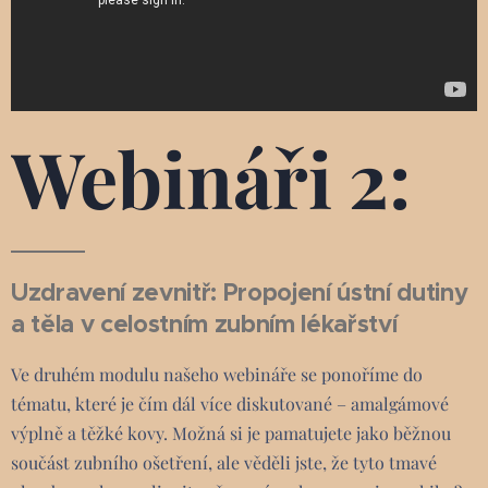
Webináři 2:
Uzdravení zevnitř: Propojení ústní dutiny
a těla v celostním zubním lékařství
Ve druhém modulu našeho webináře se ponoříme do
tématu, které je čím dál více diskutované – amalgámové
výplně a těžké kovy. Možná si je pamatujete jako běžnou
součást zubního ošetření, ale věděli jste, že tyto tmavé