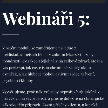
Webináři 5:
V pátém modulu se zaměřujeme na jedno z
nejdiskutovanějších témat v zubním lékařství – zuby
moudrosti, extrakce a jejich vliv na celkové zdraví. Možná
vás překvapí, jak časté jsou chronické záněty okolo
osmiček, a jak hluboce mohou ovlivnit srdce, trávení,
psychiku i klouby.
Vysvětlujeme, proč některé zuby neprořezávají, jaký vliv
má výživa na vývoj čelistí, a proč je důležité na chirurgické
zákroky tělo připravit. Zazní příběhy klientů, u kterých