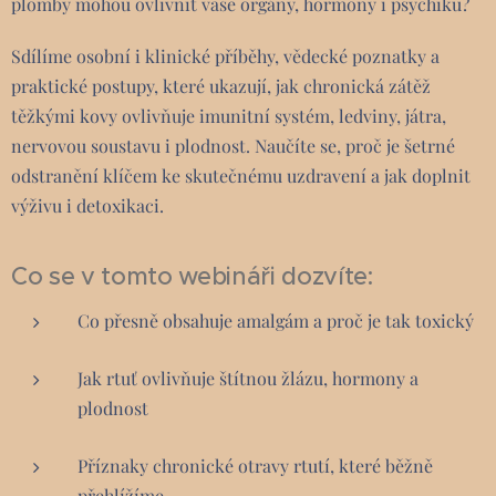
plomby mohou ovlivnit vaše orgány, hormony i psychiku?
Sdílíme osobní i klinické příběhy, vědecké poznatky a
praktické postupy, které ukazují, jak chronická zátěž
těžkými kovy ovlivňuje imunitní systém, ledviny, játra,
nervovou soustavu i plodnost. Naučíte se, proč je šetrné
odstranění klíčem ke skutečnému uzdravení a jak doplnit
výživu i detoxikaci.
Co se v tomto webináři dozvíte:
Co přesně obsahuje amalgám a proč je tak toxický
Jak rtuť ovlivňuje štítnou žlázu, hormony a
plodnost
Příznaky chronické otravy rtutí, které běžně
přehlížíme