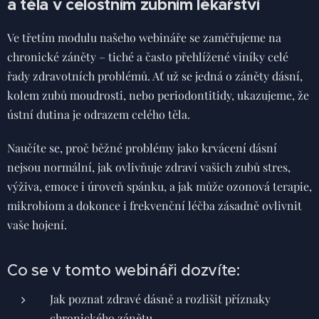
a těla v celostním zubním lékařství
Ve třetím modulu našeho webináře se zaměřujeme na
chronické záněty – tiché a často přehlížené viníky celé
řady zdravotních problémů. Ať už se jedná o záněty dásní,
kolem zubů moudrosti, nebo periodontitidy, ukazujeme, že
ústní dutina je odrazem celého těla.
Naučíte se, proč běžné problémy jako krvácení dásní
nejsou normální, jak ovlivňuje zdraví vašich zubů stres,
výživa, emoce i úroveň spánku, a jak může ozonová terapie,
mikrobiom a dokonce i frekvenční léčba zásadně ovlivnit
vaše hojení.
Co se v tomto webináři dozvíte:
Jak poznat zdravé dásně a rozlišit příznaky
chronického zánětu