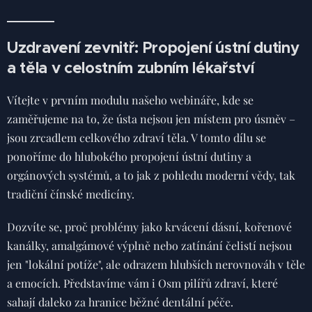
Uzdravení zevnitř: Propojení ústní dutiny
a těla v celostním zubním lékařství
Vítejte v prvním modulu našeho webináře, kde se
zaměřujeme na to, že ústa nejsou jen místem pro úsměv –
jsou zrcadlem celkového zdraví těla. V tomto dílu se
ponoříme do hlubokého propojení ústní dutiny a
orgánových systémů, a to jak z pohledu moderní vědy, tak
tradiční čínské medicíny.
Dozvíte se, proč problémy jako krvácení dásní, kořenové
kanálky, amalgámové výplně nebo zatínání čelistí nejsou
jen "lokální potíže", ale odrazem hlubších nerovnováh v těle
a emocích. Představíme vám i Osm pilířů zdraví, které
sahají daleko za hranice běžné dentální péče.