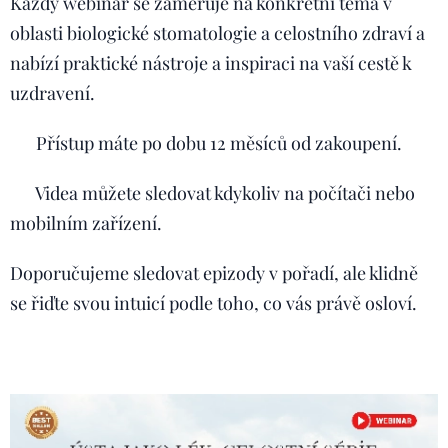
Každý webinář se zaměřuje na konkrétní téma v
oblasti biologické stomatologie a celostního zdraví a
nabízí praktické nástroje a inspiraci na vaší cestě k
uzdravení.
🕒 Přístup máte po dobu 12 měsíců od zakoupení.
🎥 Videa můžete sledovat kdykoliv na počítači nebo
mobilním zařízení.
Doporučujeme sledovat epizody v pořadí, ale klidně
se řiďte svou intuicí podle toho, co vás právě osloví.