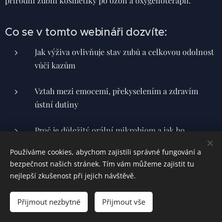
přírodní zubní kosmetiky po ozon a oxygenoterapii.
Co se v tomto webináři dozvíte:
Jak výživa ovlivňuje stav zubů a celkovou odolnost
vůči kazům
Vztah mezi emocemi, překyselením a zdravím
ústní dutiny
Proč je důležitý orální mikrobiom a jak ho
vyživovat
Používáme cookies, abychom zajistili správné fungování a
bezpečnost našich stránek. Tím vám můžeme zajistit tu
Účinky kloktání slané vody a stimulace nervus
nejlepší zkušenost při jejich návštěvě.
vagus
Přijmout nezbytné
Přijmout vše
Zubní kosmetika a jak vybírat pasty bez toxických
složek